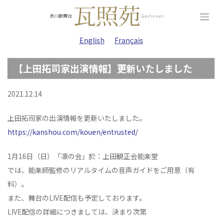
Skip
to
content
English
Français
【上田拓司家出演情報】更新いたしました
2021.12.14
上田拓司家の出演情報を更新いたしました。
https://kanshou.com/kouen/entrusted/
1月16日（日）「凛の会」於：上田観正会能楽堂
では、能楽師監修のリアルタイムの音声ガイドをご用意（有
料）。
また、舞台のLIVE配信も予定しております。
LIVE配信の詳細につきましては、決まり次第