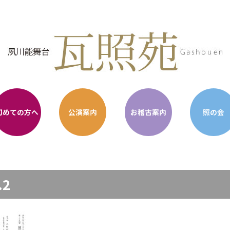
初めての方へ
公演案内
お稽古案内
照の会
.2